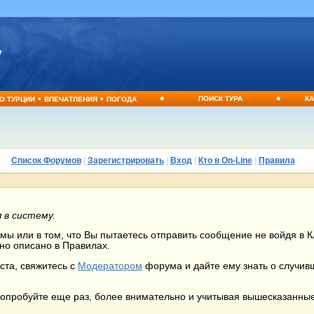
•
•
•
•
ПОИСК ТУРА
КА
О ТУРЦИИ
ВПЕЧАТЛЕНИЯ
ПОГОДА
Список Форумов
|
Зарегистрировать
|
Вход
|
Кто в On-Line
|
Правила
 в систему.
ы или в том, что Вы пытаетесь отправить сообщение не войдя в Кл
но описано в Правилах.
ста, свяжитесь с
Модератором
форума и дайте ему знать о случи
 попробуйте еще раз, более внимательно и учитывая вышесказанны