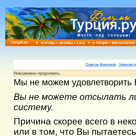
•
•
•
•
•
ТУРЦИЯ.РУ
ФОРУМЫ
АРХИВЫ
F.A.Q.
О ТУРЦИИ
ВПЕЧАТЛЕНИЯ
Список Форумов
|
Зарегист
Невозможно продолжить.
Мы не можем удовлетворить 
Вы не можете отсылать ли
систему.
Причина скорее всего в не
или в том, что Вы пытаетес