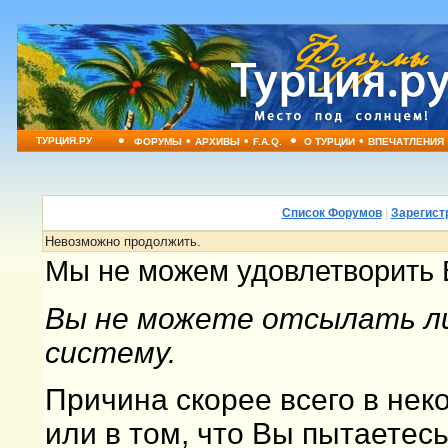
•
•
•
•
•
ТУРЦИЯ.РУ
ФОРУМЫ
АРХИВЫ
F.A.Q.
О ТУРЦИИ
ВПЕЧАТЛЕНИЯ
Список Форумов
|
Зарегист
Невозможно продолжить.
Мы не можем удовлетворить 
Вы не можете отсылать ли
систему.
Причина скорее всего в не
или в том, что Вы пытаетес