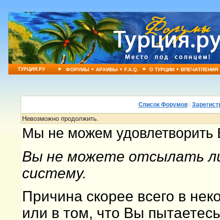
•
•
•
•
•
ТУРЦИЯ.РУ
ФОРУМЫ
АРХИВЫ
F.A.Q.
О ТУРЦИИ
ВПЕЧАТЛЕНИЯ
Список Форумов
|
Зарегист
Невозможно продолжить.
Мы не можем удовлетворить 
Вы не можете отсылать ли
систему.
Причина скорее всего в не
или в том, что Вы пытаетес