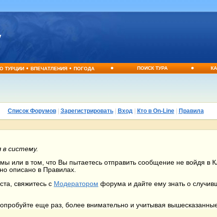
•
•
•
•
ПОИСК ТУРА
КА
О ТУРЦИИ
ВПЕЧАТЛЕНИЯ
ПОГОДА
Список Форумов
|
Зарегистрировать
|
Вход
|
Кто в On-Line
|
Правила
 в систему.
ы или в том, что Вы пытаетесь отправить сообщение не войдя в Кл
но описано в Правилах.
ста, свяжитесь с
Модератором
форума и дайте ему знать о случи
 попробуйте еще раз, более внимательно и учитывая вышесказанны