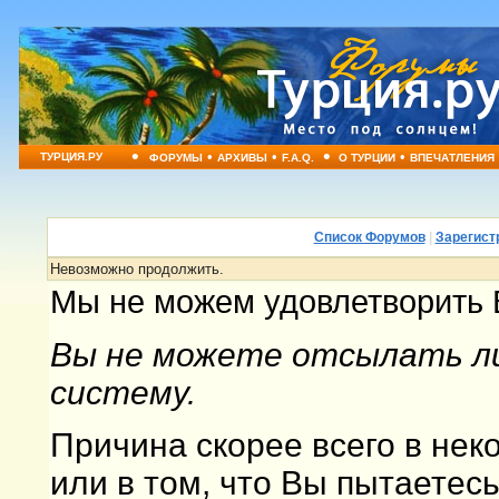
•
•
•
•
•
ТУРЦИЯ.РУ
ФОРУМЫ
АРХИВЫ
F.A.Q.
О ТУРЦИИ
ВПЕЧАТЛЕНИЯ
Список Форумов
|
Зарегист
Невозможно продолжить.
Мы не можем удовлетворить 
Вы не можете отсылать ли
систему.
Причина скорее всего в не
или в том, что Вы пытаетес