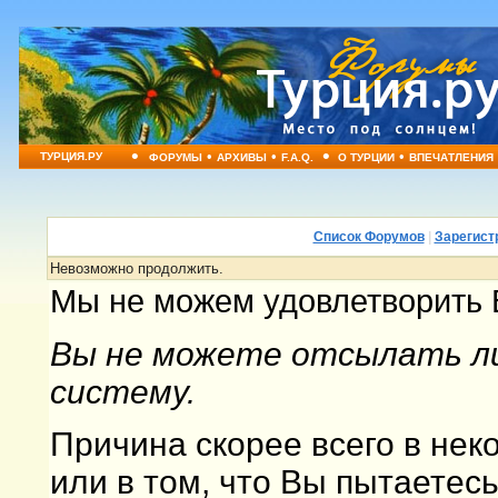
•
•
•
•
•
ТУРЦИЯ.РУ
ФОРУМЫ
АРХИВЫ
F.A.Q.
О ТУРЦИИ
ВПЕЧАТЛЕНИЯ
Список Форумов
|
Зарегист
Невозможно продолжить.
Мы не можем удовлетворить 
Вы не можете отсылать ли
систему.
Причина скорее всего в не
или в том, что Вы пытаетес