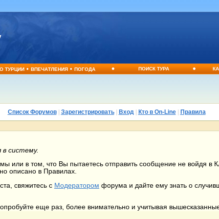
•
•
•
•
ПОИСК ТУРА
КА
О ТУРЦИИ
ВПЕЧАТЛЕНИЯ
ПОГОДА
Список Форумов
|
Зарегистрировать
|
Вход
|
Кто в On-Line
|
Правила
 в систему.
ы или в том, что Вы пытаетесь отправить сообщение не войдя в Кл
но описано в Правилах.
ста, свяжитесь с
Модератором
форума и дайте ему знать о случи
 попробуйте еще раз, более внимательно и учитывая вышесказанны