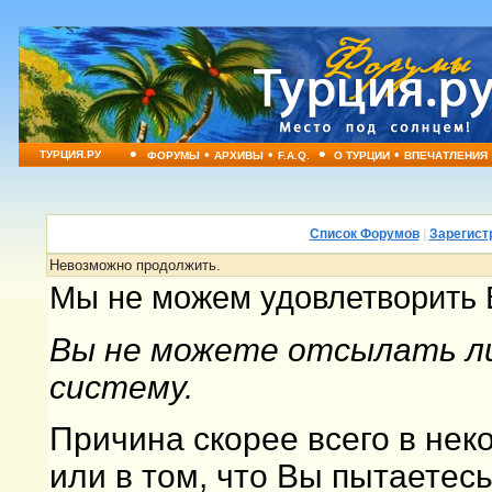
•
•
•
•
•
ТУРЦИЯ.РУ
ФОРУМЫ
АРХИВЫ
F.A.Q.
О ТУРЦИИ
ВПЕЧАТЛЕНИЯ
Список Форумов
|
Зарегист
Невозможно продолжить.
Мы не можем удовлетворить 
Вы не можете отсылать ли
систему.
Причина скорее всего в не
или в том, что Вы пытаетес