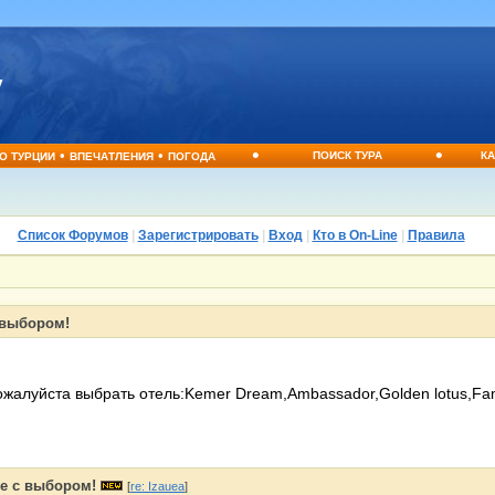
•
•
•
•
ПОИСК ТУРА
КА
О ТУРЦИИ
ВПЕЧАТЛЕНИЯ
ПОГОДА
Список Форумов
|
Зарегистрировать
|
Вход
|
Кто в On-Line
|
Правила
 выбором!
жалуйста выбрать отель:Kemer Dream,Ambassador,Golden lotus,Fam
те с выбором!
[
re: Izauea
]