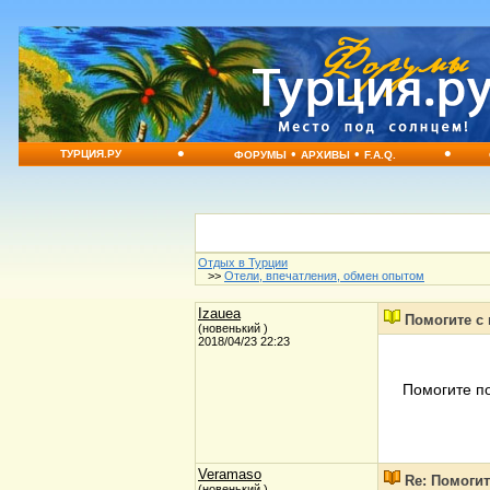
•
•
•
•
ТУРЦИЯ.РУ
ФОРУМЫ
АРХИВЫ
F.A.Q.
Отдых в Турции
>>
Отели, впечатления, обмен опытом
Izauea
Помогите с
(новенький )
2018/04/23 22:23
Помогите по
Veramaso
Re: Помоги
(новенький )