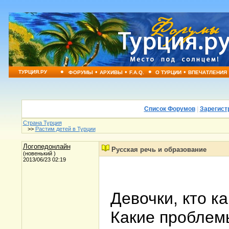
•
•
•
•
•
ТУРЦИЯ.РУ
ФОРУМЫ
АРХИВЫ
F.A.Q.
О ТУРЦИИ
ВПЕЧАТЛЕНИЯ
Список Форумов
|
Зарегист
Страна Турция
>>
Растим детей в Турции
Логопедонлайн
Русская речь и образование
(новенький )
2013/06/23 02:19
Девочки, кто к
Какие проблем