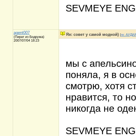
SEVMEYE ENG
agent007
Re: совет у самой модной)
[
re: АУДИ
(Пират из Бодрума)
2007/07/04 18:23
мы с апельсино
поняла, я в ос
смотрю, хотя с
нравится, то но
никогда не оде
SEVMEYE ENG