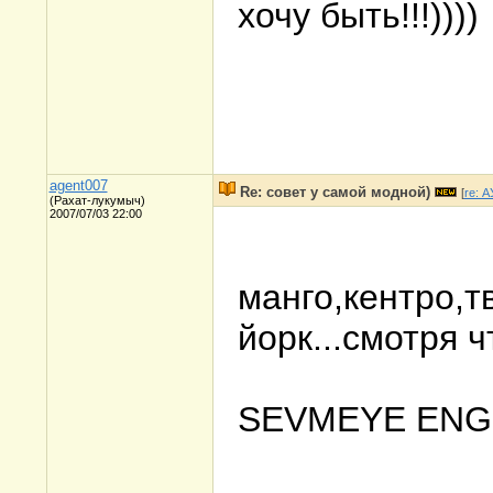
хочу быть!!!))))
agent007
Re: совет у самой модной)
[
re: 
(Рахат-лукумыч)
2007/07/03 22:00
манго,кентро,т
йорк...смотря ч
SEVMEYE ENG