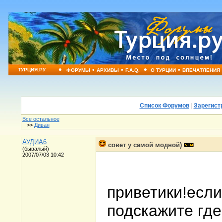
•
•
•
•
•
ТУРЦИЯ.РУ
ФОРУМЫ
АРХИВЫ
F.A.Q.
О ТУРЦИИ
ВПЕЧАТЛЕНИЯ
Список Форумов
|
Зарегист
Все остальное
>>
Диван
АУДИА6
совет у самой модной)
(бывалый)
2007/07/03 10:42
приветики!если
подскажите где