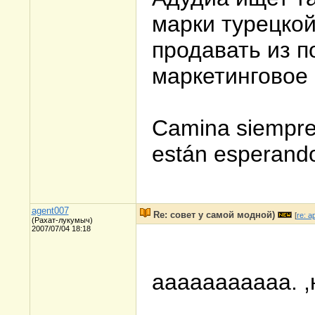
марки турецкой
продавать из п
маркетинговое 
Camina siempre 
están esperando
agent007
Re: совет у самой модной)
[
re: a
(Рахат-лукумыч)
2007/07/04 18:18
ааааааааааа. ,