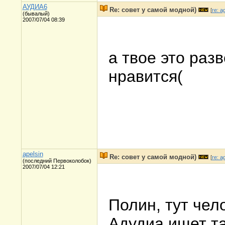
АУДИА6
Re: совет у самой модной)
[
re: a
(бывалый)
2007/07/04 08:39
а твое это раз
нравится(
apelsin
Re: совет у самой модной)
[
re: a
(последний Первоколобок)
2007/07/04 12:21
Полин, тут чел
Адудиа ищет т