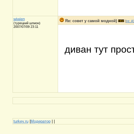
wiwien
Re: совет у самой модной)
[
re: 
(турецкий шпион)
2007/07/09 23:11
диван тут прос
turkey.ru
|
Модератор
|
|