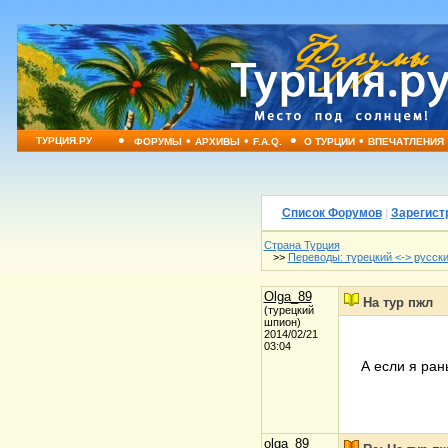
•
•
•
•
•
ТУРЦИЯ.РУ
ФОРУМЫ
АРХИВЫ
F.A.Q.
О ТУРЦИИ
ВПЕЧАТЛЕНИЯ
Список Форумов
|
Зарегист
Страна Турция
>>
Переводы: турецкий <-> русск
Olga_89
На тур пжл
(турецкий
шпион)
2014/02/21
03:04
А если я ра
olga_89