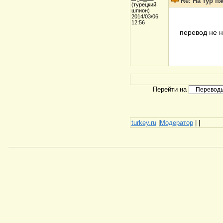
Re: На тур п
(турецкий
шпион)
2014/03/06
12:56
перевод не н
Перейти на
turkey.ru
|
Модератор
|
|