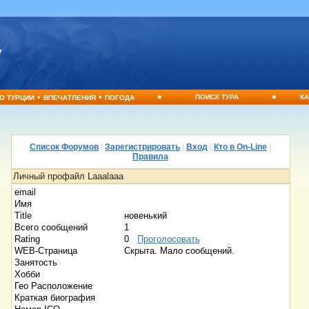
•
•
•
•
ПОИСК ТУРА
КА
О ТУРЦИИ
ВПЕЧАТЛЕНИЯ
ПОГОДА
Список Форумов
|
Зарегистрировать
|
Вход
|
Кто в On-Line
|
Правила
Личный профайл Laaalaaa
email
Имя
Title
новенький
Всего сообщений
1
Rating
0
Проголосовать
WEB-Страница
Скрыта. Мало сообщений.
Занятость
Хобби
Гео Расположение
Краткая биография