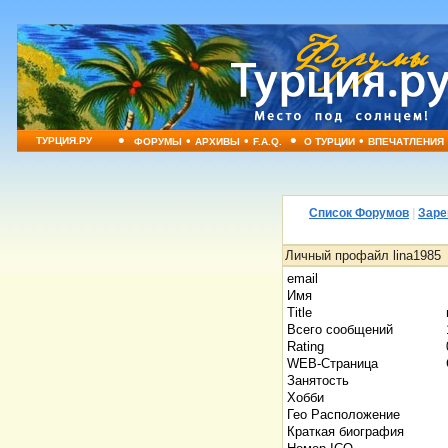
•
•
•
•
•
ТУРЦИЯ.РУ
ФОРУМЫ
АРХИВЫ
F.A.Q.
О ТУРЦИИ
ВПЕЧАТЛЕНИЯ
Список Форумов
|
Заре
Личный профайл lina1985
email
Имя
Title
Всего сообщений
Rating
WEB-Страница
Занятость
Хобби
Гео Расположение
Краткая биография