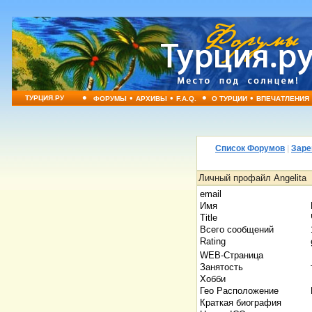
•
•
•
•
•
ТУРЦИЯ.РУ
ФОРУМЫ
АРХИВЫ
F.A.Q.
О ТУРЦИИ
ВПЕЧАТЛЕНИЯ
Список Форумов
|
Заре
Личный профайл Angelita
email
Имя
Title
Всего сообщений
Rating
WEB-Страница
Занятость
Хобби
Гео Расположение
Краткая биография