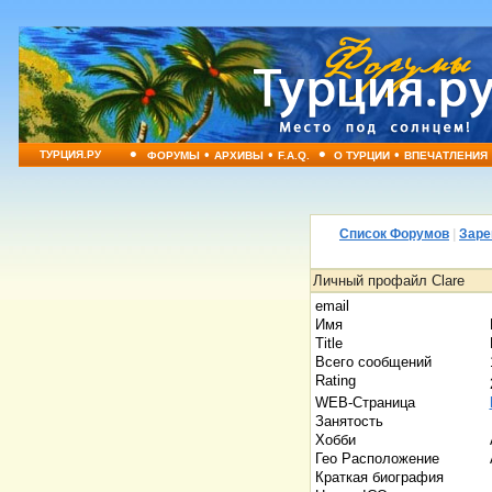
•
•
•
•
•
ТУРЦИЯ.РУ
ФОРУМЫ
АРХИВЫ
F.A.Q.
О ТУРЦИИ
ВПЕЧАТЛЕНИЯ
Список Форумов
|
Заре
Личный профайл Clare
email
Имя
Title
Всего сообщений
Rating
WEB-Страница
Занятость
Хобби
Гео Расположение
Краткая биография