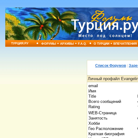
•
•
•
•
•
ТУРЦИЯ.РУ
ФОРУМЫ
АРХИВЫ
F.A.Q.
О ТУРЦИИ
ВПЕЧАТЛЕНИЯ
Список Форумов
|
Заре
Личный профайл Evangeline
email
Имя
Title
Всего сообщений
Rating
WEB-Страница
Занятость
Хобби
Гео Расположение
Краткая биография