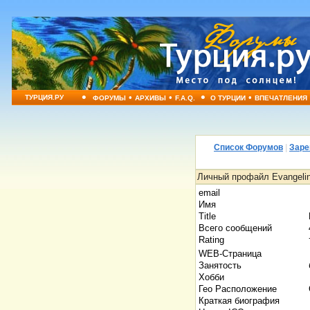
•
•
•
•
•
ТУРЦИЯ.РУ
ФОРУМЫ
АРХИВЫ
F.A.Q.
О ТУРЦИИ
ВПЕЧАТЛЕНИЯ
Список Форумов
|
Заре
Личный профайл Evangeline
email
Имя
Title
Всего сообщений
Rating
WEB-Страница
Занятость
Хобби
Гео Расположение
Краткая биография