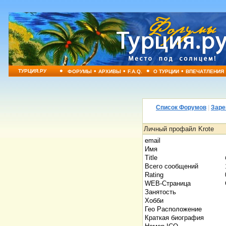
•
•
•
•
•
ТУРЦИЯ.РУ
ФОРУМЫ
АРХИВЫ
F.A.Q.
О ТУРЦИИ
ВПЕЧАТЛЕНИЯ
Список Форумов
|
Заре
Личный профайл Krote
email
Имя
Title
Всего сообщений
Rating
WEB-Страница
Занятость
Хобби
Гео Расположение
Краткая биография