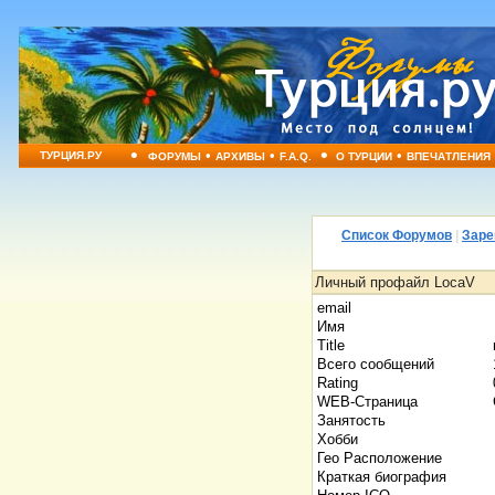
•
•
•
•
•
ТУРЦИЯ.РУ
ФОРУМЫ
АРХИВЫ
F.A.Q.
О ТУРЦИИ
ВПЕЧАТЛЕНИЯ
Список Форумов
|
Заре
Личный профайл LocaV
email
Имя
Title
Всего сообщений
Rating
WEB-Страница
Занятость
Хобби
Гео Расположение
Краткая биография