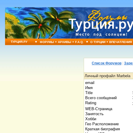
•
•
•
•
•
ТУРЦИЯ.РУ
ФОРУМЫ
АРХИВЫ
F.A.Q.
О ТУРЦИИ
ВПЕЧАТЛЕНИЯ
Список Форумов
|
Заре
Личный профайл Marbela
email
Имя
Title
Всего сообщений
Rating
WEB-Страница
Занятость
Хобби
Гео Расположение
Краткая биография