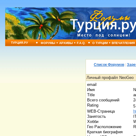
•
•
•
•
•
ТУРЦИЯ.РУ
ФОРУМЫ
АРХИВЫ
F.A.Q.
О ТУРЦИИ
ВПЕЧАТЛЕНИЯ
Список Форумов
|
Заре
Личный профайл NeoGeo
email
Имя
N
Title
а
Всего сообщений
2
Rating
WEB-Страница
h
Занятость
I
Хобби
W
Гео Расположение
R
Краткая биография