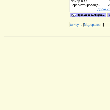
Номер ICQ
9
Зарегистрирован(а)
2
Добавит
turkey.ru
|
Модератор
|
|