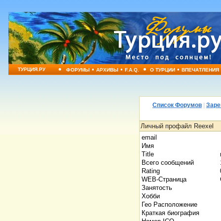
•
•
•
•
•
ТУРЦИЯ.РУ
ФОРУМЫ
АРХИВЫ
F.A.Q.
О ТУРЦИИ
ВПЕЧАТЛЕНИЯ
Список Форумов
|
Заре
Личный профайл Reexel
email
Имя
Title
Всего сообщений
Rating
WEB-Страница
Занятость
Хобби
Гео Расположение
Краткая биография