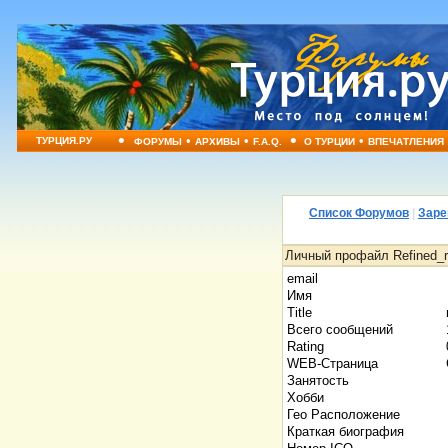
•
•
•
•
•
ТУРЦИЯ.РУ
ФОРУМЫ
АРХИВЫ
F.A.Q.
О ТУРЦИИ
ВПЕЧАТЛЕНИЯ
Список Форумов
|
Заре
Личный профайл Refined_r
email
Имя
Title
Всего сообщений
Rating
WEB-Страница
Занятость
Хобби
Гео Расположение
Краткая биография