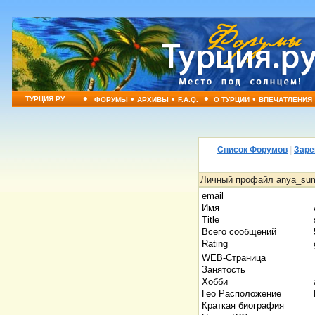
•
•
•
•
•
ТУРЦИЯ.РУ
ФОРУМЫ
АРХИВЫ
F.A.Q.
О ТУРЦИИ
ВПЕЧАТЛЕНИЯ
Список Форумов
|
Заре
Личный профайл anya_su
email
Имя
Title
Всего сообщений
Rating
WEB-Страница
Занятость
Хобби
Гео Расположение
Краткая биография