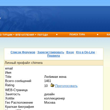
•
•
•
•
ПОИСК ТУРА
КА
О ТУРЦИИ
ВПЕЧАТЛЕНИЯ
ПОГОДА
Список Форумов
|
Зарегистрировать
|
Вход
|
Кто в On-Line
|
Правила
Личный профайл chimera
email
Имя
Title
Любимая жена
Всего сообщений
1461
Rating
10
Проголосовать
WEB-Страница
Занятость
дизайн
Хобби
коллекционер
Гео Расположение
Москва
Краткая биография