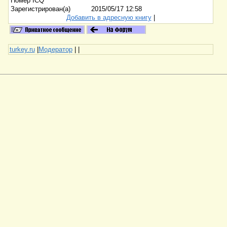
Номер ICQ
Зарегистрирован(а)
2015/05/17 12:58
Добавить в адресную книгу
|
turkey.ru
|
Модератор
|
|