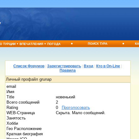
•
•
•
•
ПОИСК ТУРА
КА
О ТУРЦИИ
ВПЕЧАТЛЕНИЯ
ПОГОДА
Список Форумов
|
Зарегистрировать
|
Вход
|
Кто в On-Line
|
Правила
Личный профайл grunap
email
Имя
Title
новенький
Всего сообщений
2
Rating
0
Проголосовать
WEB-Страница
Скрыта. Мало сообщений.
Занятость
Хобби
Гео Расположение
Краткая биография