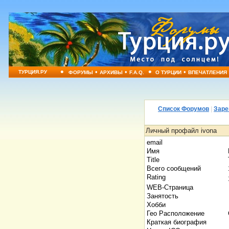
•
•
•
•
•
ТУРЦИЯ.РУ
ФОРУМЫ
АРХИВЫ
F.A.Q.
О ТУРЦИИ
ВПЕЧАТЛЕНИЯ
Список Форумов
|
Заре
Личный профайл ivona
email
Имя
Title
Всего сообщений
Rating
WEB-Страница
Занятость
Хобби
Гео Расположение
Краткая биография