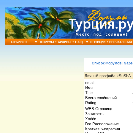
•
•
•
•
•
ТУРЦИЯ.РУ
ФОРУМЫ
АРХИВЫ
F.A.Q.
О ТУРЦИИ
ВПЕЧАТЛЕНИЯ
Список Форумов
|
Заре
Личный профайл kSuShA
email
Имя
Title
Всего сообщений
Rating
WEB-Страница
Занятость
Хобби
Гео Расположение
Краткая биография