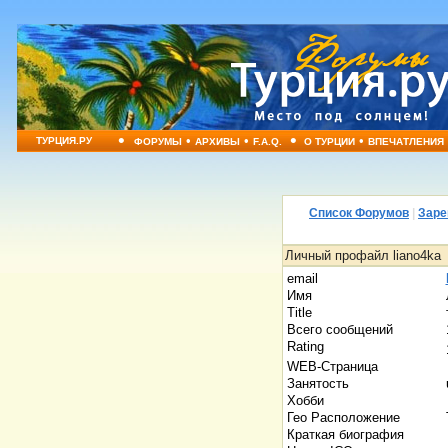
•
•
•
•
•
ТУРЦИЯ.РУ
ФОРУМЫ
АРХИВЫ
F.A.Q.
О ТУРЦИИ
ВПЕЧАТЛЕНИЯ
Список Форумов
|
Заре
Личный профайл liano4ka
email
Имя
Title
Всего сообщений
Rating
WEB-Страница
Занятость
Хобби
Гео Расположение
Краткая биография