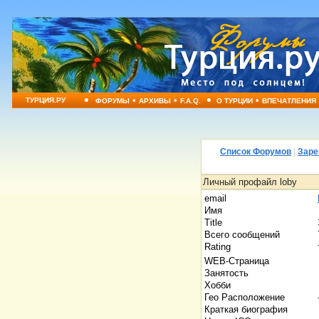
•
•
•
•
•
ТУРЦИЯ.РУ
ФОРУМЫ
АРХИВЫ
F.A.Q.
О ТУРЦИИ
ВПЕЧАТЛЕНИЯ
Список Форумов
|
Заре
Личный профайл loby
email
Имя
Title
Всего сообщений
Rating
WEB-Страница
Занятость
Хобби
Гео Расположение
Краткая биография