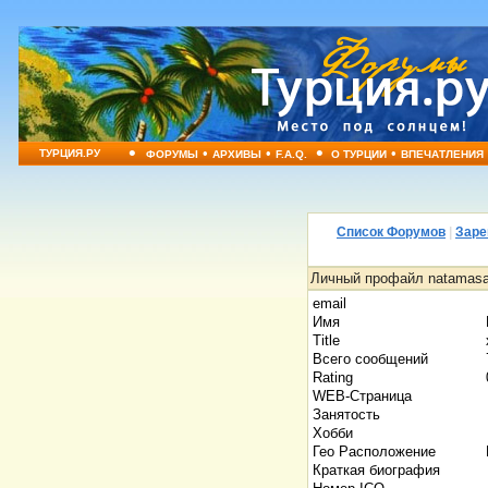
•
•
•
•
•
ТУРЦИЯ.РУ
ФОРУМЫ
АРХИВЫ
F.A.Q.
О ТУРЦИИ
ВПЕЧАТЛЕНИЯ
Список Форумов
|
Заре
Личный профайл natamasa
email
Имя
Title
Всего сообщений
Rating
WEB-Страница
Занятость
Хобби
Гео Расположение
Краткая биография