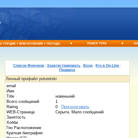
•
•
•
•
ПОИСК ТУРА
КА
О ТУРЦИИ
ВПЕЧАТЛЕНИЯ
ПОГОДА
Список Форумов
|
Зарегистрировать
|
Вход
|
Кто в On-Line
|
Правила
Личный профайл poturetski
email
Имя
Title
новенький
Всего сообщений
1
Rating
0
Проголосовать
WEB-Страница
Скрыта. Мало сообщений.
Занятость
Хобби
Гео Расположение
Краткая биография