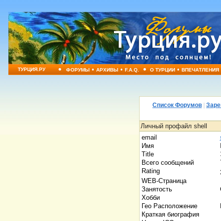
•
•
•
•
•
ТУРЦИЯ.РУ
ФОРУМЫ
АРХИВЫ
F.A.Q.
О ТУРЦИИ
ВПЕЧАТЛЕНИЯ
Список Форумов
|
Заре
Личный профайл shell
email
Имя
Title
Всего сообщений
Rating
WEB-Страница
Занятость
Хобби
Гео Расположение
Краткая биография