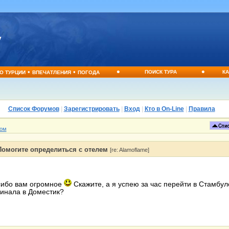
•
•
•
•
ПОИСК ТУРА
КА
О ТУРЦИИ
ВПЕЧАТЛЕНИЯ
ПОГОДА
Список Форумов
|
Зарегистрировать
|
Вход
|
Кто в On-Line
|
Правила
том
Помогите определиться с отелем
[re: Alamoflame]
ибо вам огромное
Скажите, а я успею за час перейти в Стамбу
инала в Доместик?