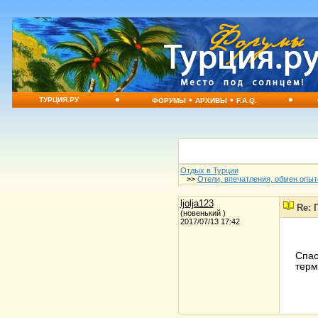
•
•
•
•
ТУРЦИЯ.РУ
ФОРУМЫ
АРХИВЫ
F.A.Q.
Отдых в Турции
>>
Отели, впечатления, обмен опы
ljolja123
Re: 
(новенький )
2017/07/13 17:42
Спас
терм