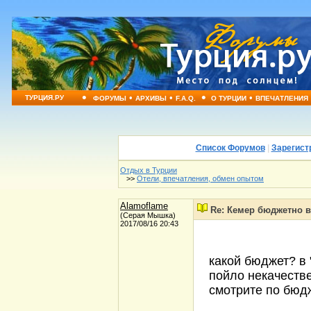
•
•
•
•
•
ТУРЦИЯ.РУ
ФОРУМЫ
АРХИВЫ
F.A.Q.
О ТУРЦИИ
ВПЕЧАТЛЕНИЯ
Список Форумов
|
Зарегист
Отдых в Турции
>>
Отели, впечатления, обмен опытом
Alamoflame
Re: Кемер бюджетно в
(Серая Мышка)
2017/08/16 20:43
какой бюджет? в 
пойло некачеств
смотрите по бюдж