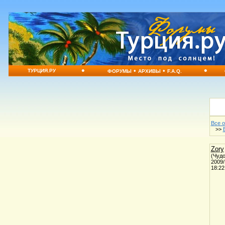
•
•
•
•
ТУРЦИЯ.РУ
ФОРУМЫ
АРХИВЫ
F.A.Q.
Все 
>>
Zory
(Чудо
2009/
18:22