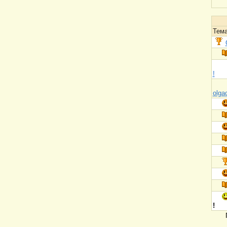
Тема
!
olgao
!