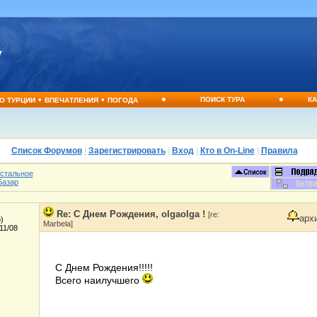
•
•
•
•
ПОИСК ТУРА
КА
О ТУРЦИИ
ВПЕЧАТЛЕНИЯ
ПОГОДА
Список Форумов
|
Зарегистрировать
|
Вход
|
Кто в On-Line
|
Правила
остальное
Базар
Re: С Днем Рождения, olgaolga !
[re:
арх
)
Marbela]
11/08
С Днем Рождения!!!!!
Всего наилучшего