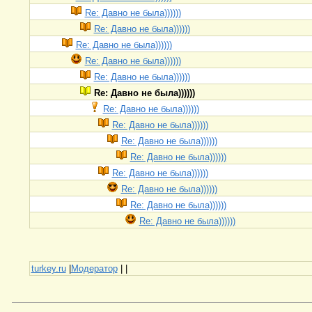
Re: Давно не была))))))
Re: Давно не была))))))
Re: Давно не была))))))
Re: Давно не была))))))
Re: Давно не была))))))
Re: Давно не была))))))
Re: Давно не была))))))
Re: Давно не была))))))
Re: Давно не была))))))
Re: Давно не была))))))
Re: Давно не была))))))
Re: Давно не была))))))
Re: Давно не была))))))
Re: Давно не была))))))
turkey.ru
|
Модератор
|
|