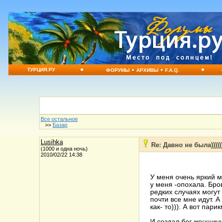
•
•
•
•
ТУРЦИЯ.РУ
ФОРУМЫ
АРХИВЫ
F.A.Q.
Все остальное
>>
Базар
Lusihka
Re: Давно не была)))))
(1000 и одна ночь)
2010/02/22 14:38
У меня очень яркий м
у меня -опохала. Бро
редких случаях могут
почти все мне идут. 
как- то))). А вот па
И создал бог женщину