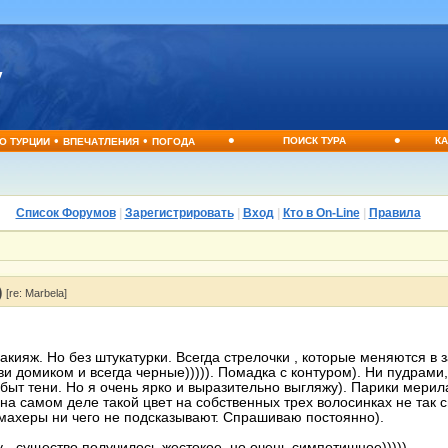
•
•
•
•
ПОИСК ТУРА
КА
О ТУРЦИИ
ВПЕЧАТЛЕНИЯ
ПОГОДА
Список Форумов
|
Зарегистрировать
|
Вход
|
Кто в On-Line
|
Правила
)
[re: Marbela]
акияж. Но без штукатурки. Всегда стрелочки , которые меняются в
ви домиком и всегда черные))))). Помадка с контуром). Ни пудрами
 быт тени. Но я очень ярко и выразительно выгляжу). Парики мерил
А на самом деле такой цвет на собственных трех волосинках не так 
рикмахеры ни чего не подсказывают. Спрашиваю постоянно).
 - существо получилось жестокое, но очень симпотишное)))))