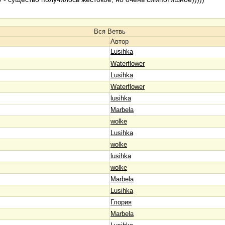
Вся Ветвь
Автор
Lusihka
Waterflower
Lusihka
Waterflower
lusihka
Marbela
wolke
Lusihka
wolke
lusihka
wolke
Marbela
Lusihka
Глория
Marbela