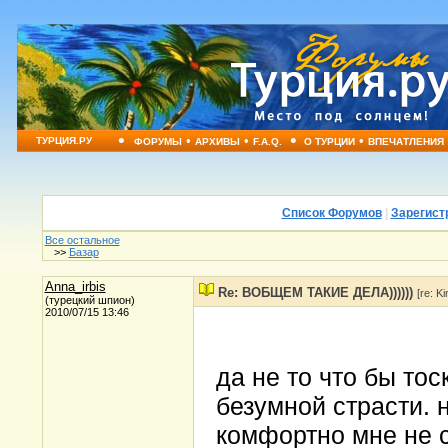
•
•
•
•
•
ТУРЦИЯ.РУ
ФОРУМЫ
АРХИВЫ
F.A.Q.
О ТУРЦИИ
ВПЕЧАТЛЕНИЯ
Список Форумов
|
Зарегист
Все остальное
>>
Базар
Anna_irbis
Re: ВОБЩЕМ ТАКИЕ ДЕЛА))))))
[re: Ki
(турецкий шпион)
2010/07/15 13:46
да не то что бы тос
безумной страсти. 
комфортно мне не с