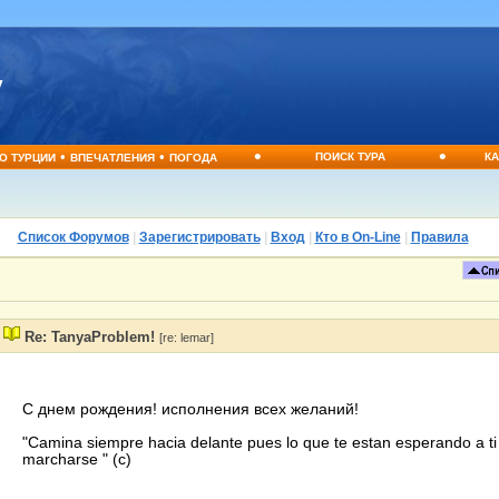
•
•
•
•
ПОИСК ТУРА
КА
О ТУРЦИИ
ВПЕЧАТЛЕНИЯ
ПОГОДА
Список Форумов
|
Зарегистрировать
|
Вход
|
Кто в On-Line
|
Правила
Re: TanyaProblem!
[re: lemar]
C днем рождения! исполнения всех желаний!
"Camina siempre hacia delante pues lo que te estan esperando a t
marcharse " (с)