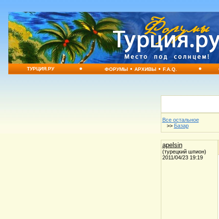
•
•
•
•
ТУРЦИЯ.РУ
ФОРУМЫ
АРХИВЫ
F.A.Q.
Все остальное
>>
Базар
apelsin
(турецкий шпион)
2011/04/23 19:19