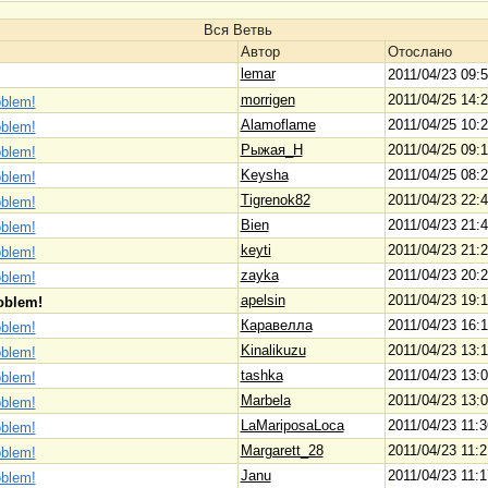
Вся Ветвь
Автор
Отослано
lemar
2011/04/23 09:
morrigen
2011/04/25 14:
blem!
Alamoflame
2011/04/25 10:
blem!
Рыжая_Н
2011/04/25 09:
blem!
Keysha
2011/04/25 08:
blem!
Tigrenok82
2011/04/23 22:
blem!
Bien
2011/04/23 21:
blem!
keyti
2011/04/23 21:
blem!
zayka
2011/04/23 20:
blem!
apelsin
2011/04/23 19:
oblem!
Каравелла
2011/04/23 16:
blem!
Kinalikuzu
2011/04/23 13:
blem!
tashka
2011/04/23 13:
blem!
Marbela
2011/04/23 13:
blem!
LaMariposaLoca
2011/04/23 11:3
blem!
Margarett_28
2011/04/23 11:2
blem!
Janu
2011/04/23 11:1
blem!