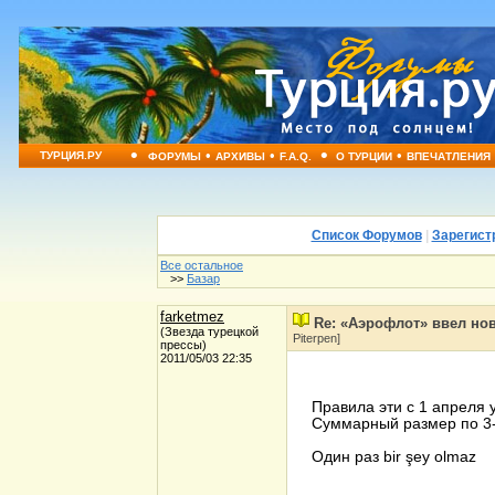
•
•
•
•
•
ТУРЦИЯ.РУ
ФОРУМЫ
АРХИВЫ
F.A.Q.
О ТУРЦИИ
ВПЕЧАТЛЕНИЯ
Список Форумов
|
Зарегист
Все остальное
>>
Базар
farketmez
Re: «Аэрофлот» ввел но
(Звезда турецкой
Piterpen]
прессы)
2011/05/03 22:35
Правила эти с 1 апреля 
Суммарный размер по 3-
Один раз bir şey olmaz