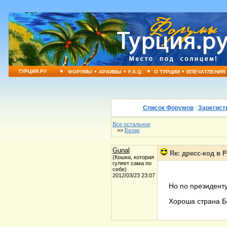
•
•
•
•
•
ТУРЦИЯ.РУ
ФОРУМЫ
АРХИВЫ
F.A.Q.
О ТУРЦИИ
ВПЕЧАТЛЕНИЯ
Список Форумов
|
Зарегист
Все остальное
>>
Базар
Gunal
Re: дресс-код в 
(Кошка, которая
гуляет сама по
себе)
2012/03/23 23:07
Но по президенту
Хороша страна Б