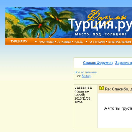
•
•
•
•
•
ТУРЦИЯ.РУ
ФОРУМЫ
АРХИВЫ
F.A.Q.
О ТУРЦИИ
ВПЕЧАТЛЕНИЯ
Список Форумов
|
Зарегист
Все остальное
>>
Базар
vasssilisa
Re: Спасибо, 
(Караван-
Сарай)
2013/11/03
18:54
А что ты грус