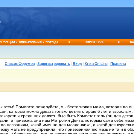
•
•
•
•
ПОИСК ТУРА
КА
О ТУРЦИИ
ВПЕЧАТЛЕНИЯ
ПОГОДА
Список Форумов
|
Зарегистрировать
|
Вход
|
Кто в On-Line
|
Правила
к всем! Помогите пожалуйста, я - бестолковая мама, которая по 
ёсен, который можно давать только детям старше 6 лет и взрослым
екарств и среди них должен был быть Коместат гель (он для деток
ждали, а привезла она нам Метрогил Дента, которым сама себе маза
по названиям, какой именно для младенчика, а какой для взрослых,
езду мать не предупредила, что привезённая ею мазь не та и в о
пость и беспечность, что не соизволила сама сначала прочитать в 