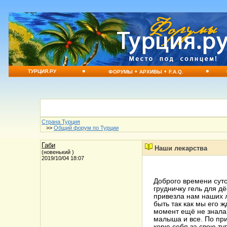
•
•
•
•
ТУРЦИЯ.РУ
ФОРУМЫ
АРХИВЫ
F.A.Q.
Страна Турция
>>
Общий форум по Турции
Габи
Наши лекарства
(новенький )
2019/10/04 18:07
Доброго времени суто
грудничку гель для д
привезла нам наших л
быть так как мы его 
момент ещё не знала 
малыша и все. По при
корю себя за свою ту