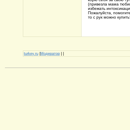
(привезла мама тюбик
избежать интоксикаци
Пожалуйста, помогите
то с рук можно купить
turkey.ru
|
Модератор
|
|