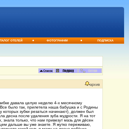
•
•
ТАЛОГ ОТЕЛЕЙ
ФОТОГРАФИИ
ПОДПИСКА
архив
ошибке давала целую неделю 4-х месячному
. Все было так, прилетела наша бабушка и с Родины
 у которых зубки резаться начинают), должен был
ла десна после удаления зуба мудрости. Я на тот
 знала только, что нам привезут мазь для дёсен
бщем дальше вы уже знаете. Я жутко переживаю,
интернете какой гель я мажу на десна ребёнка