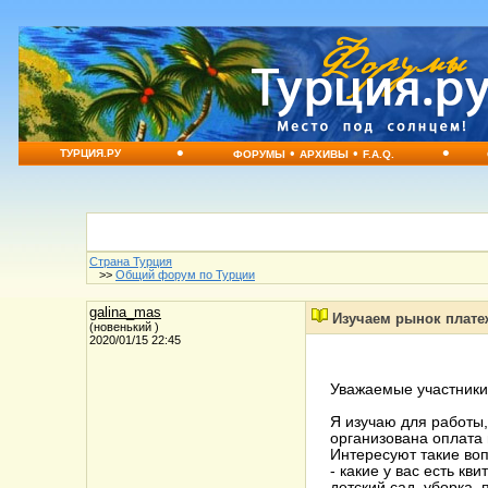
•
•
•
•
ТУРЦИЯ.РУ
ФОРУМЫ
АРХИВЫ
F.A.Q.
Страна Турция
>>
Общий форум по Турции
galina_mas
Изучаем рынок плате
(новенький )
2020/01/15 22:45
Уважаемые участники
Я изучаю для работы,
организована оплата 
Интересуют такие во
- какие у вас есть кв
детский сад, уборка, 