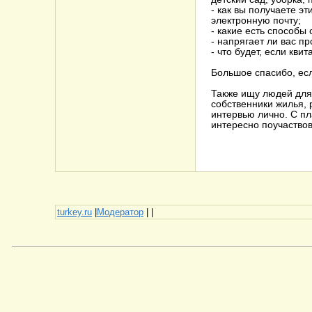
- как вы получаете э
электронную почту;
- какие есть способы
- напрягает ли вас п
- что будет, если кв
Большое спасибо, есл
Также ищу людей для 
собственники жилья, 
интервью лично. С пл
интересно поучаствов
turkey.ru
|
Модератор
|
|