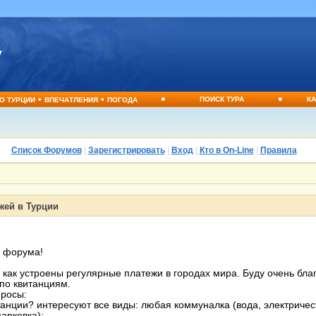
•
•
•
•
ПОИСК ТУРА
КА
О ТУРЦИИ
ВПЕЧАТЛЕНИЯ
ПОГОДА
Список Форумов
|
Зарегистрировать
|
Вход
|
Кто в On-Line
|
Правила
жей в Турции
 форума!
 как устроены регулярные платежи в городах мира. Буду очень благ
по квитанциям.
просы:
итанции? интересуют все виды: любая коммуналка (вода, электричес
парковка);