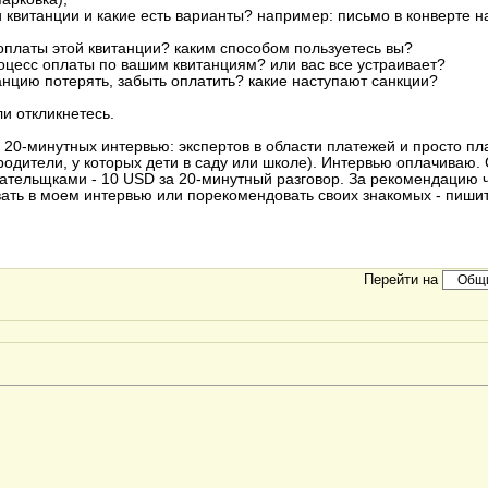
ти квитанции и какие есть варианты? например: письмо в конверте 
 оплаты этой квитанции? каким способом пользуетесь вы?
роцесс оплаты по вашим квитанциям? или вас все устраивает?
итанцию потерять, забыть оплатить? какие наступают санкции?
и откликнетесь.
20-минутных интервью: экспертов в области платежей и просто п
родители, у которых дети в саду или школе). Интервью оплачиваю.
ательщками - 10 USD за 20-минутный разговор. За рекомендацию 
ать в моем интервью или порекомендовать своих знакомых - пишит
Перейти на