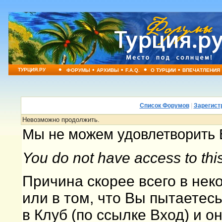
•
•
•
•
•
ТУРЦИЯ.РУ
ФОРУМЫ
АРХИВЫ
F.A.Q.
О ТУРЦИИ
ВПЕЧАТЛЕНИЯ
Список Форумов
|
Зарегист
Невозможно продолжить.
Мы не можем удовлетворить 
You do not have access to thi
Причина скорее всего в не
или в том, что Вы пытаетес
в Клуб (по ссылке Вход) и о