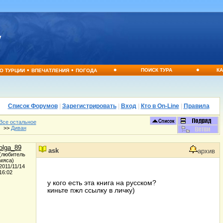
•
•
•
•
ПОИСК ТУРА
КА
О ТУРЦИИ
ВПЕЧАТЛЕНИЯ
ПОГОДА
Список Форумов
|
Зарегистрировать
|
Вход
|
Кто в On-Line
|
Правила
Все остальное
>>
Диван
olga_89
ask
архив
(любитель
мяса)
2011/11/14
16:02
у кого есть эта книга на русском?
киньте пжл ссылку в личку)