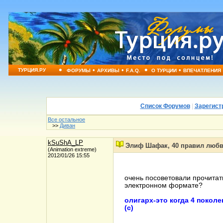
•
•
•
•
•
ТУРЦИЯ.РУ
ФОРУМЫ
АРХИВЫ
F.A.Q.
О ТУРЦИИ
ВПЕЧАТЛЕНИЯ
Список Форумов
|
Зарегист
Все остальное
>>
Диван
kSuShA_LP
Элиф Шафак, 40 правил люб
(Animation extreme)
2012/01/26 15:55
очень посоветовали прочитать
электронном формате?
олигарх-это когда 4 покол
(с)